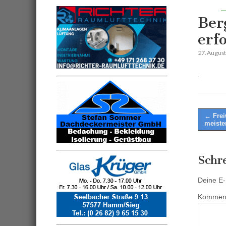
Ber
erf
27. Augus
Post
← Frei
meiste
naviga
Schr
Deine E-M
Kommen