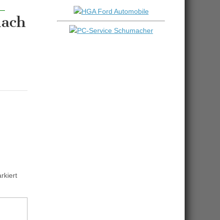
nach
kiert