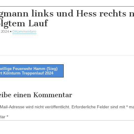
gmann links und Hess rechts 
olgtem Lauf
t 2024
•
0 Kommentare
willige Feuerwehr Hamm (Sieg)
rt Kölnturm Treppenlauf 2024
tion
eibe einen Kommentar
ail-Adresse wird nicht veröffentlicht.
Erforderliche Felder sind mit
*
mar
tar
*