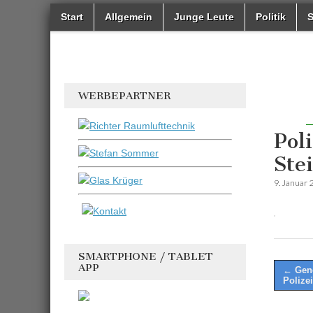
Main
Skip
Start
Allgemein
Junge Leute
Politik
S
Windeck24
to
Nachrichten
menu
Sub
aus dem
content
Ländchen
menu
für das
Ländchen
WERBEPARTNER
Pol
Ste
9. Januar 
SMARTPHONE / TABLET
APP
Post
← Gene
Polize
naviga