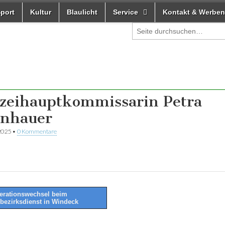
port
Kultur
Blaulicht
Service
Kontakt & Werben
izeihauptkommissarin Petra
inhauer
2025
•
0 Kommentare
rationswechsel beim
ibezirksdienst in Windeck
tion