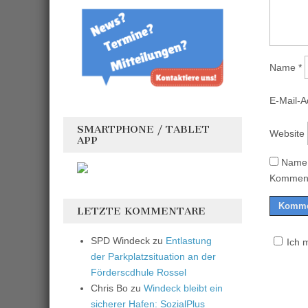
Name
*
E-Mail-
SMARTPHONE / TABLET
Website
APP
Name,
Komment
LETZTE KOMMENTARE
SPD Windeck
zu
Entlastung
Ich 
der Parkplatzsituation an der
Förderscdhule Rossel
Chris Bo
zu
Windeck bleibt ein
sicherer Hafen: SozialPlus