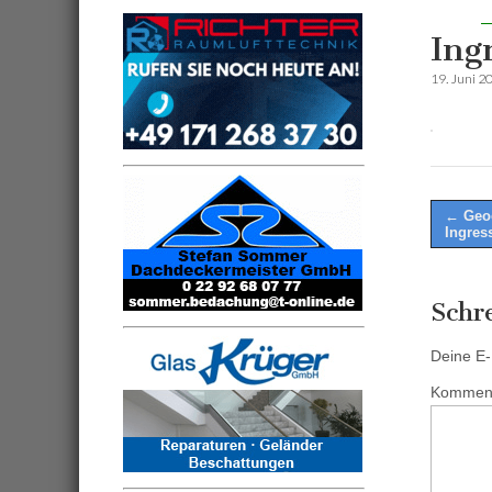
Ing
19. Juni 2
Post
← Geoc
Ingres
naviga
Schr
Deine E-M
Kommen