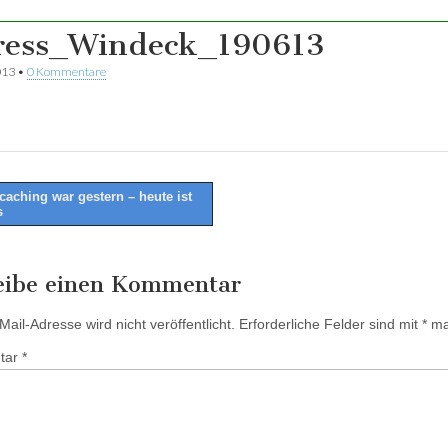
ress_Windeck_190613
013
•
0 Kommentare
aching war gestern – heute ist
s
tion
eibe einen Kommentar
ail-Adresse wird nicht veröffentlicht.
Erforderliche Felder sind mit
*
mar
tar
*