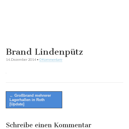
Brand Lindenpütz
14. Dezember 2014
•
0 Kommentare
Post
← Großbrand mehrerer
Lagerhallen in Roth
navigation
[Update]
Schreibe einen Kommentar