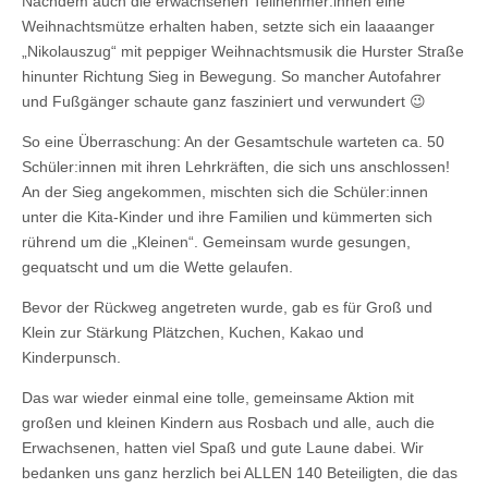
Nachdem auch die erwachsenen Teilnehmer:innen eine
Weihnachtsmütze erhalten haben, setzte sich ein laaaanger
„Nikolauszug“ mit peppiger Weihnachtsmusik die Hurster Straße
hinunter Richtung Sieg in Bewegung. So mancher Autofahrer
und Fußgänger schaute ganz fasziniert und verwundert 😉
So eine Überraschung: An der Gesamtschule warteten ca. 50
Schüler:innen mit ihren Lehrkräften, die sich uns anschlossen!
An der Sieg angekommen, mischten sich die Schüler:innen
unter die Kita-Kinder und ihre Familien und kümmerten sich
rührend um die „Kleinen“. Gemeinsam wurde gesungen,
gequatscht und um die Wette gelaufen.
Bevor der Rückweg angetreten wurde, gab es für Groß und
Klein zur Stärkung Plätzchen, Kuchen, Kakao und
Kinderpunsch.
Das war wieder einmal eine tolle, gemeinsame Aktion mit
großen und kleinen Kindern aus Rosbach und alle, auch die
Erwachsenen, hatten viel Spaß und gute Laune dabei. Wir
bedanken uns ganz herzlich bei ALLEN 140 Beteiligten, die das