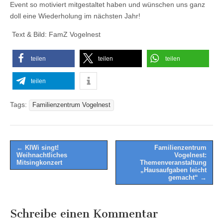
Event so motiviert mitgestaltet haben und wünschen uns ganz
doll eine Wiederholung im nächsten Jahr!
Text & Bild: FamZ Vogelnest
teilen
teilen
teilen
teilen
Tags:
Familienzentrum Vogelnest
Post
← KIWi singt!
Familienzentrum
Weihnachtliches
Vogelnest:
navigation
Mitsingkonzert
Themenveranstaltung
„Hausaufgaben leicht
gemacht“ →
Schreibe einen Kommentar