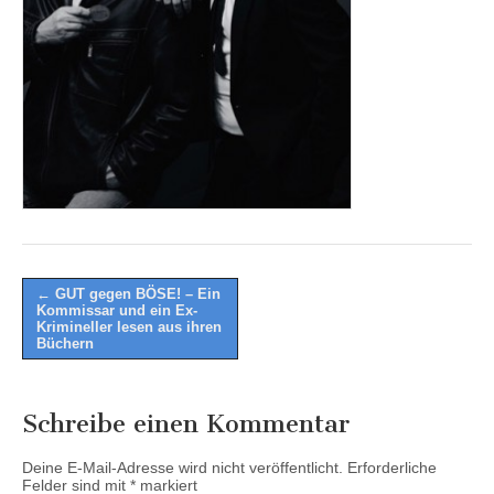
Post
← GUT gegen BÖSE! – Ein
Kommissar und ein Ex-
navigation
Krimineller lesen aus ihren
Büchern
Schreibe einen Kommentar
Deine E-Mail-Adresse wird nicht veröffentlicht.
Erforderliche
Felder sind mit
*
markiert