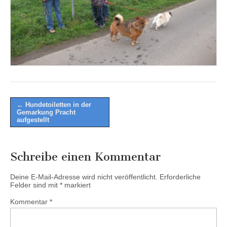
Post
← Hundetoiletten in der
Gemarkung Pracht
navigation
aufgestellt
Schreibe einen Kommentar
Deine E-Mail-Adresse wird nicht veröffentlicht.
Erforderliche
Felder sind mit
*
markiert
Kommentar
*