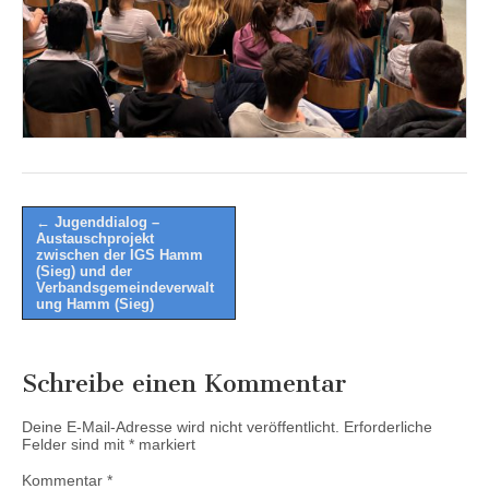
Post
← Jugenddialog –
Austauschprojekt
navigation
zwischen der IGS Hamm
(Sieg) und der
Verbandsgemeindeverwalt
ung Hamm (Sieg)
Schreibe einen Kommentar
Deine E-Mail-Adresse wird nicht veröffentlicht.
Erforderliche
Felder sind mit
*
markiert
Kommentar
*