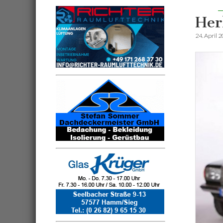
Her
24. April 