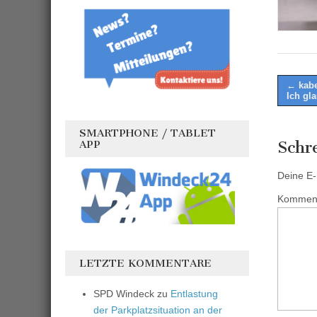
Post
← kabe
Ich gl
naviga
SMARTPHONE / TABLET
APP
Schr
Deine E-M
Kommen
LETZTE KOMMENTARE
SPD Windeck
zu
Entlastung
der Parkplatzsituation an der