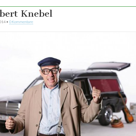
bert Knebel
2014
•
0 Kommentare