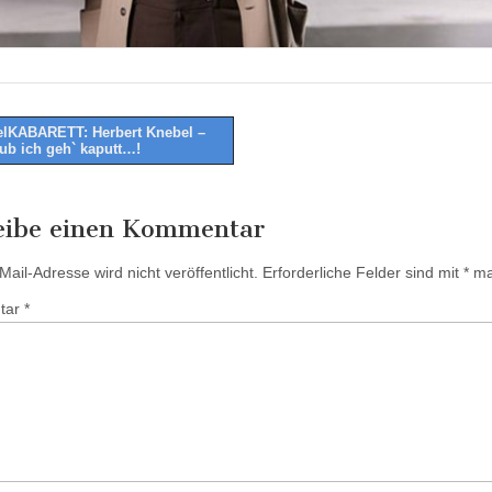
lKABARETT: Herbert Knebel –
aub ich geh` kaputt…!
tion
eibe einen Kommentar
ail-Adresse wird nicht veröffentlicht.
Erforderliche Felder sind mit
*
mar
tar
*