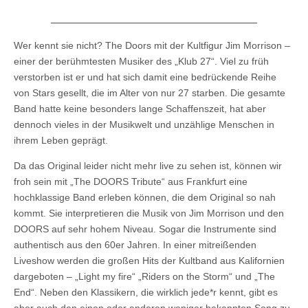
Wer kennt sie nicht? The Doors mit der Kultfigur Jim Morrison –
einer der berühmtesten Musiker des „Klub 27“. Viel zu früh
verstorben ist er und hat sich damit eine bedrückende Reihe
von Stars gesellt, die im Alter von nur 27 starben. Die gesamte
Band hatte keine besonders lange Schaffenszeit, hat aber
dennoch vieles in der Musikwelt und unzählige Menschen in
ihrem Leben geprägt.
Da das Original leider nicht mehr live zu sehen ist, können wir
froh sein mit „The DOORS Tribute“ aus Frankfurt eine
hochklassige Band erleben können, die dem Original so nah
kommt. Sie interpretieren die Musik von Jim Morrison und den
DOORS auf sehr hohem Niveau. Sogar die Instrumente sind
authentisch aus den 60er Jahren. In einer mitreißenden
Liveshow werden die großen Hits der Kultband aus Kalifornien
dargeboten – „Light my fire“ „Riders on the Storm“ und „The
End“. Neben den Klassikern, die wirklich jede*r kennt, gibt es
aber auch den einen oder anderen weniger bekannten Song zu