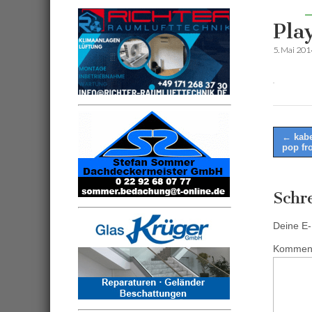
Pla
5. Mai 201
Post
← kabe
pop fr
naviga
Schr
Deine E-M
Kommen