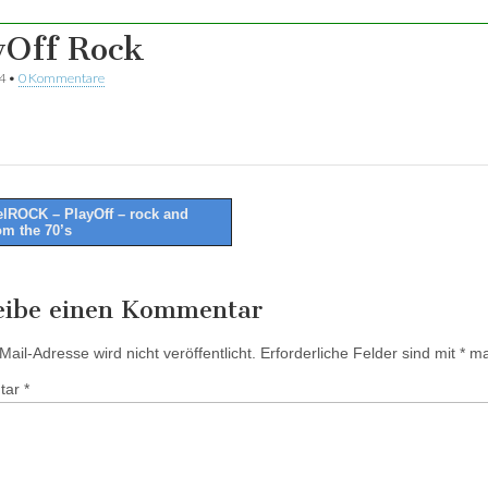
yOff Rock
4
•
0 Kommentare
lROCK – PlayOff – rock and
om the 70’s
tion
eibe einen Kommentar
ail-Adresse wird nicht veröffentlicht.
Erforderliche Felder sind mit
*
mar
tar
*