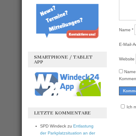
Name
*
E-Mail-
SMARTPHONE / TABLET
Website
APP
Name,
Komment
Ich 
LETZTE KOMMENTARE
SPD Windeck
zu
Entlastung
der Parkplatzsituation an der