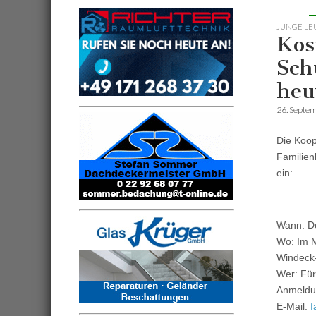
JUNGE LE
Kos
Sch
heu
26. Septe
Die Koop
Familien
ein:
Wann: Do
Wo: Im M
Windeck
Wer: Für 
Anmeldun
E-Mail:
f