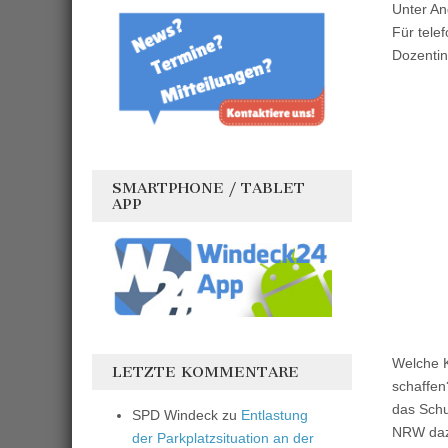
Unter A
Für tele
Dozentin
SMARTPHONE / TABLET
APP
Welche K
LETZTE KOMMENTARE
schaffen
das Schu
SPD Windeck
zu
Entlastung
NRW dazu
der Parkplatzsituation an der