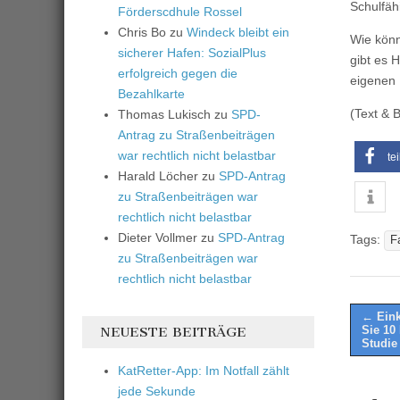
Schulfähi
Förderscdhule Rossel
Chris Bo
zu
Windeck bleibt ein
Wie könn
sicherer Hafen: SozialPlus
gibt es 
erfolgreich gegen die
eigenen 
Bezahlkarte
(Text & 
Thomas Lukisch
zu
SPD-
Antrag zu Straßenbeiträgen
war rechtlich nicht belastbar
te
Harald Löcher
zu
SPD-Antrag
zu Straßenbeiträgen war
rechtlich nicht belastbar
Dieter Vollmer
zu
SPD-Antrag
Tags:
F
zu Straßenbeiträgen war
rechtlich nicht belastbar
Post
← Eink
Sie 10
NEUESTE BEITRÄGE
naviga
Studie
KatRetter-App: Im Notfall zählt
jede Sekunde