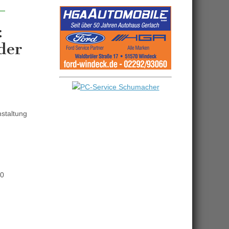
:
der
staltung
70