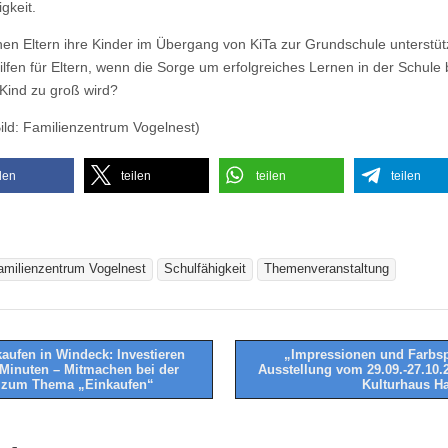
gkeit.
en Eltern ihre Kinder im Übergang von KiTa zur Grundschule unterst
Hilfen für Eltern, wenn die Sorge um erfolgreiches Lernen in der Schule
Kind zu groß wird?
Bild: Familienzentrum Vogelnest)
ilen
teilen
teilen
teilen
amilienzentrum Vogelnest
Schulfähigkeit
Themenveranstaltung
aufen in Windeck: Investieren
„Impressionen und Farbsp
 Minuten – Mitmachen bei der
Ausstellung vom 29.09.-27.10.
tion
 zum Thema „Einkaufen“
Kulturhaus 