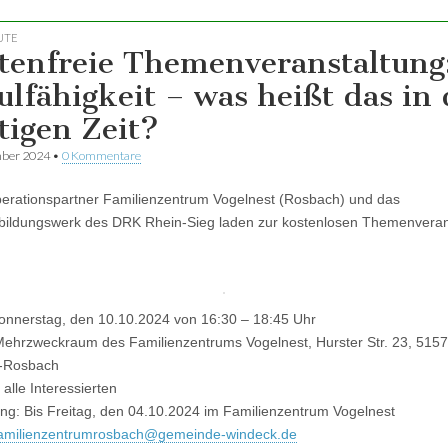
UTE
tenfreie Themenveranstaltung
ulfähigkeit – was heißt das in 
tigen Zeit?
mber 2024
•
0 Kommentare
erationspartner Familienzentrum Vogelnest (Rosbach) und das
bildungswerk des DRK Rhein-Sieg laden zur kostenlosen Themenveran
nnerstag, den 10.10.2024 von 16:30 – 18:45 Uhr
ehrzweckraum des Familienzentrums Vogelnest, Hurster Str. 23, 515
-Rosbach
alle Interessierten
g: Bis Freitag, den 04.10.2024 im Familienzentrum Vogelnest
amilienzentrumrosbach@gemeinde-windeck.de