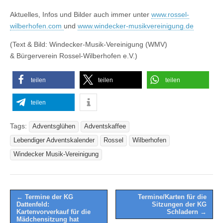
Aktuelles, Infos und Bilder auch immer unter
www.rossel-
wilberhofen.com
und
www.windecker-musikvereinigung.de
(Text & Bild: Windecker-Musik-Vereinigung (WMV)
& Bürgerverein Rossel-Wilberhofen e.V.)
teilen
teilen
teilen
teilen
Tags:
Adventsglühen
Adventskaffee
Lebendiger Adventskalender
Rossel
Wilberhofen
Windecker Musik-Vereinigung
Post
← Termine der KG
Termine/Karten für die
Dattenfeld:
Sitzungen der KG
navigation
Kartenvorverkauf für die
Schladern →
Mädchensitzung hat