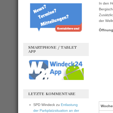
In den H
Bergisch
Zusätzli
der Well
Öffnung
SMARTPHONE / TABLET
APP
LETZTE KOMMENTARE
SPD Windeck
zu
Entlastung
Woche
der Parkplatzsituation an der