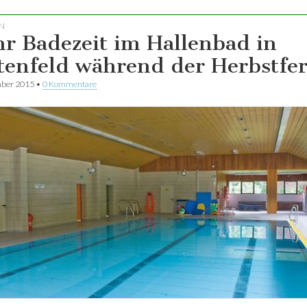
N
r Badezeit im Hallenbad in
tenfeld während der Herbstfer
mber 2015
•
0 Kommentare