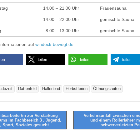
stag
14.00 – 21.00 Uhr
Frauensauna
14.00 – 22.00 Uhr
gemischte Sauna
g
8.00 – 13.00 Uhr
gemischte Sauna
Informationen auf
windeck-bewegt.de
ilen
teilen
teilen
teilen
adezeit
Dattenfeld
Hallenbad
Herbstferien
Öffnungszeiten
bearbeiter/in zur Verstärkung
Verkehrsunfall zwischen ei
ams im Fachbereich 3 , Jugend,
und einem Rollerfahrer mi
tion
, Sport, Soziales gesucht
schwerverletzten P