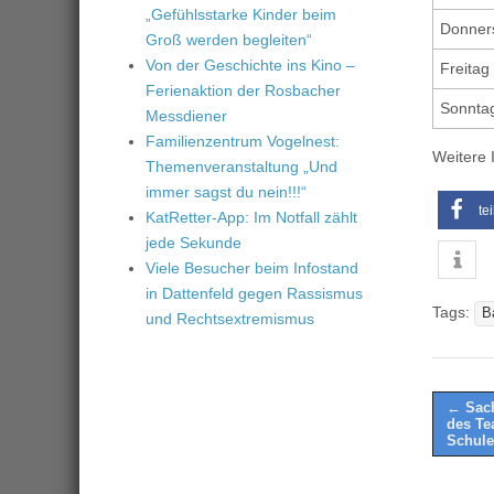
„Gefühlsstarke Kinder beim
Donner
Groß werden begleiten“
Von der Geschichte ins Kino –
Freitag
Ferienaktion der Rosbacher
Sonnta
Messdiener
Familienzentrum Vogelnest:
Weitere 
Themenveranstaltung „Und
immer sagst du nein!!!“
te
KatRetter-App: Im Notfall zählt
jede Sekunde
Viele Besucher beim Infostand
in Dattenfeld gegen Rassismus
Tags:
B
und Rechtsextremismus
Post
← Sach
des Te
naviga
Schule