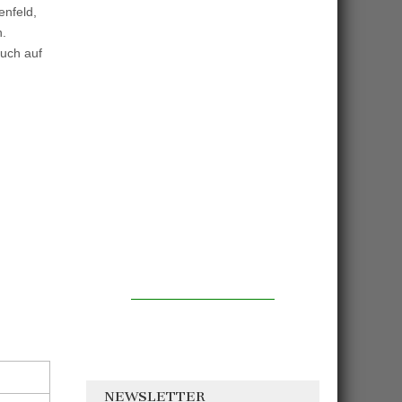
enfeld,
n.
such auf
NEWSLETTER