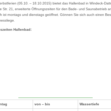
erbstferien (05.10. – 18.10.2015) bietet das Hallenbad in Windeck-Datt
e Str. 21, erweiterte Öffnungszeiten für den Bade- und Saunabetrieb a
ch ist montags und dienstags geöffnet. Gönnen Sie sich auch einen Be
nessliege.
szeiten Hallenbad:
ntag
von – bis
Wassertiefe