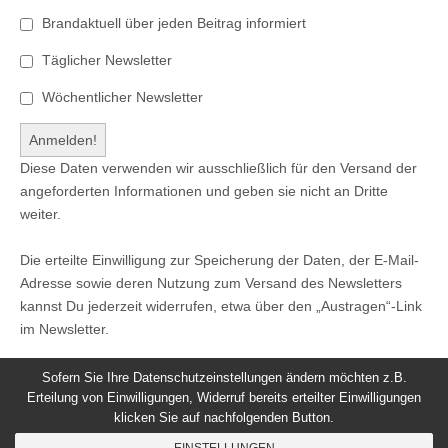
Brandaktuell über jeden Beitrag informiert
Täglicher Newsletter
Wöchentlicher Newsletter
Diese Daten verwenden wir ausschließlich für den Versand der
angeforderten Informationen und geben sie nicht an Dritte
weiter.
Die erteilte Einwilligung zur Speicherung der Daten, der E-Mail-
Adresse sowie deren Nutzung zum Versand des Newsletters
kannst Du jederzeit widerrufen, etwa über den „Austragen“-Link
im Newsletter.
Sofern Sie Ihre Datenschutzeinstellungen ändern möchten z.B.
Erteilung von Einwilligungen, Widerruf bereits erteilter Einwilligungen
klicken Sie auf nachfolgenden Button.
© 2026
Windeck24
-
Impressum
/
Datenschutzerklärung
/