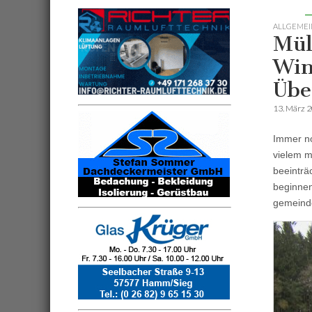
ALLGEMEI
Mül
Win
Übe
13. März 
Immer no
vielem m
beeinträ
beginne
gemeinde