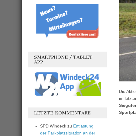
SMARTPHONE / TABLET
APP
Die Akti
im letzte
Siegufe
Sportpl
LETZTE KOMMENTARE
SPD Windeck
zu
Entlastung
der Parkplatzsituation an der