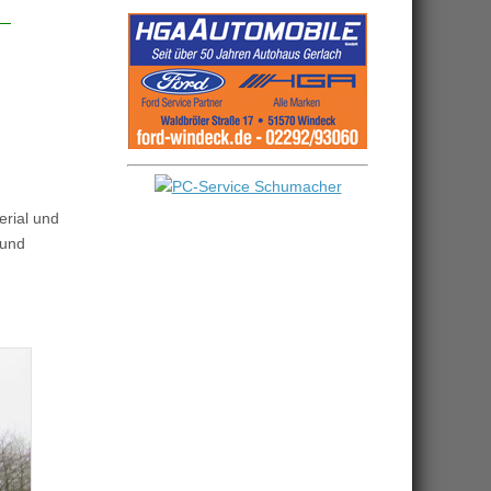
erial und
 und