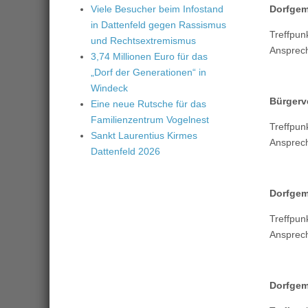
Viele Besucher beim Infostand
Dorfgem
in Dattenfeld gegen Rassismus
Treffpu
und Rechtsextremismus
Ansprec
3,74 Millionen Euro für das
„Dorf der Generationen“ in
Windeck
Bürgerv
Eine neue Rutsche für das
Familienzentrum Vogelnest
Treffpu
Sankt Laurentius Kirmes
Ansprec
Dattenfeld 2026
Dorfgem
Treffpu
Ansprec
Dorfgem