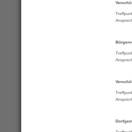
Verschö
Treffp
Ansprec
Bürgerv
Treffp
Ansprec
Verschö
Treffpu
Ansprec
Dorfgem