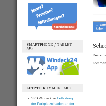
Post
← Okto
kabelm
naviga
SMARTPHONE / TABLET
Schr
APP
Deine E-M
Kommen
LETZTE KOMMENTARE
SPD Windeck
zu
Entlastung
der Parkplatzsituation an der