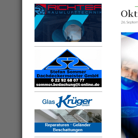
Okt
26. Septe