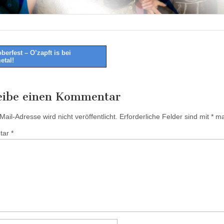
berfest – O’zapft is bei
etal!
tion
eibe einen Kommentar
ail-Adresse wird nicht veröffentlicht.
Erforderliche Felder sind mit
*
mar
tar
*