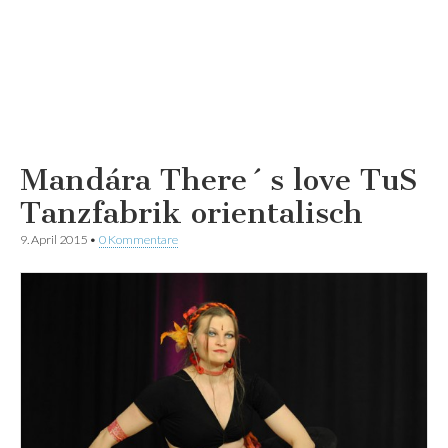
Mandára There´s love TuS
Tanzfabrik orientalisch
9. April 2015
•
0 Kommentare