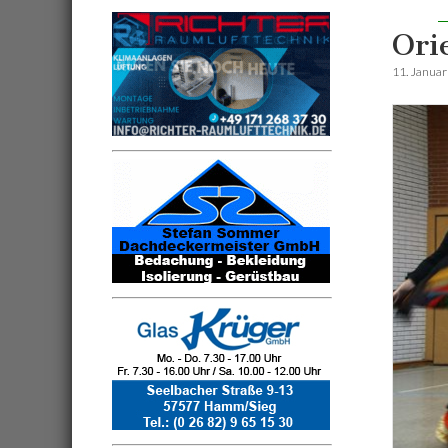
Ori
11. Janua