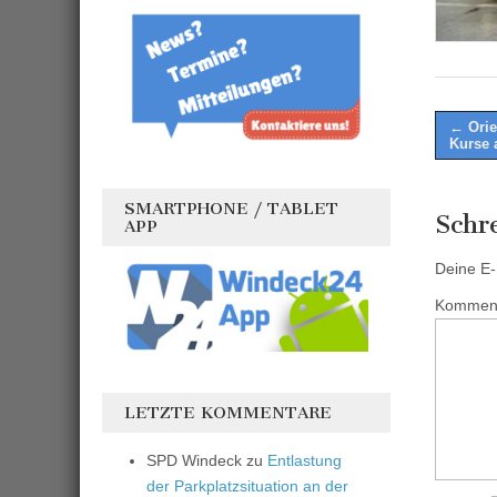
Post
← Orie
Kurse 
naviga
SMARTPHONE / TABLET
Schr
APP
Deine E-M
Kommen
LETZTE KOMMENTARE
SPD Windeck
zu
Entlastung
der Parkplatzsituation an der