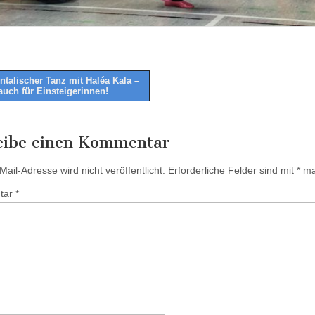
ntalischer Tanz mit Haléa Kala –
auch für Einsteigerinnen!
tion
eibe einen Kommentar
ail-Adresse wird nicht veröffentlicht.
Erforderliche Felder sind mit
*
mar
tar
*