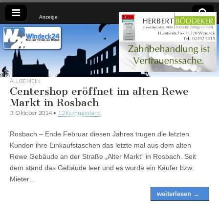
Anzeige
Windeck24
Nachrichten
aus dem
Ländchen
für das
Ländchen
ALLGEMEIN
Centershop eröffnet im alten Rewe
Markt in Rosbach
3. Oktober 2014
•
12 Kommentare
Rosbach – Ende Februar diesen Jahres trugen die letzten
Kunden ihre Einkaufstaschen das letzte mal aus dem alten
Rewe Gebäude an der Straße „Alter Markt“ in Rosbach. Seit
dem stand das Gebäude leer und es wurde ein Käufer bzw.
Mieter…
weiterlesen →