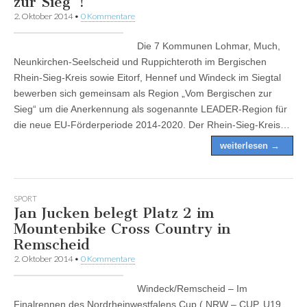
zur Sieg“!
2. Oktober 2014
•
0 Kommentare
Die 7 Kommunen Lohmar, Much,
Neunkirchen-Seelscheid und Ruppichteroth im Bergischen
Rhein-Sieg-Kreis sowie Eitorf, Hennef und Windeck im Siegtal
bewerben sich gemeinsam als Region „Vom Bergischen zur
Sieg“ um die Anerkennung als sogenannte LEADER-Region für
die neue EU-Förderperiode 2014-2020. Der Rhein-Sieg-Kreis…
weiterlesen →
SPORT
Jan Jucken belegt Platz 2 im
Mountenbike Cross Country in
Remscheid
2. Oktober 2014
•
0 Kommentare
Windeck/Remscheid – Im
Finalrennen des Nordrheinwestfalens Cup ( NRW – CUP, U19