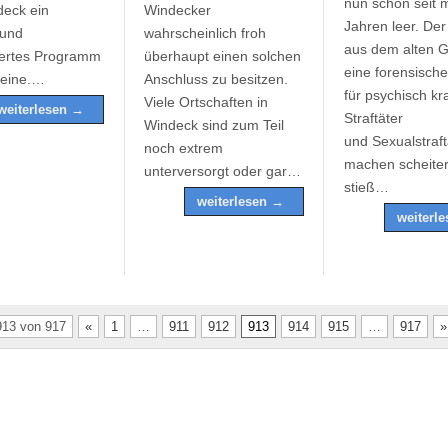
nun schon seit 
eck ein
Windecker
Jahren leer. Der
 und
wahrscheinlich froh
aus dem alten 
ertes Programm
überhaupt einen solchen
eine forensische
Beine.…
Anschluss zu besitzen.
für psychisch kr
Viele Ortschaften in
weiterlesen →
Straftäter
Windeck sind zum Teil
und Sexualstraft
noch extrem
machen scheiter
unterversorgt oder gar…
stieß…
weiterlesen →
weiterl
913 von 917
«
1
…
911
912
913
914
915
…
917
»