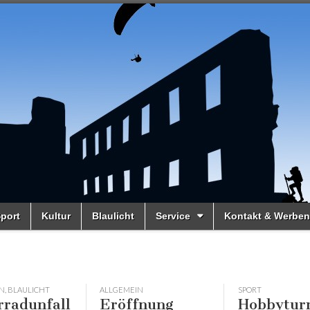
port
Kultur
Blaulicht
Service
Kontakt & Werben
N
,
BLAULICHT
ALLGEMEIN
SPORT
rradunfall
Eröffnung
Hobbytur