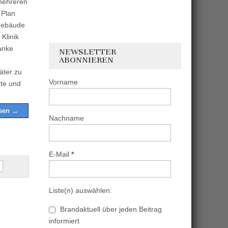
mehreren
 Plan
Gebäude
 Klinik
anke
NEWSLETTER
ABONNIEREN
äter zu
Vorname
te und
esen →
Nachname
E-Mail
*
Liste(n) auswählen:
Brandaktuell über jeden Beitrag
informiert