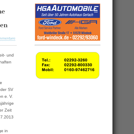
he
gen
mmentare
eit- und
haften
e
 der SV
n e. V.
sjährige
r Zeit
07.2013
e in