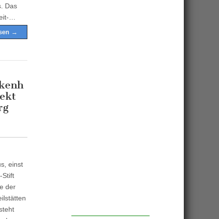
s. Das
zeit-…
esen →
kenh
jekt
rg
, einst
Stift
e der
ilstätten
steht