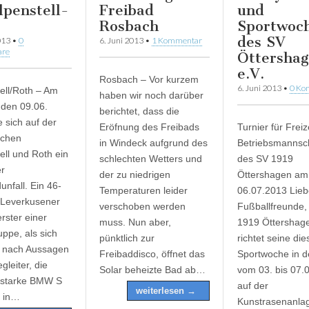
lpenstell-
Freibad
und
Rosbach
Sportwoc
des SV
013
•
0
6. Juni 2013
•
1 Kommentar
re
Öttersha
e.V.
Rosbach – Vor kurzem
6. Juni 2013
•
0 Ko
ell/Roth – Am
haben wir noch darüber
den 09.06.
berichtet, dass die
e sich auf der
Eröfnung des Freibads
Turnier für Freiz
schen
in Windeck aufgrund des
Betriebsmannsc
ell und Roth ein
schlechten Wetters und
des SV 1919
er
der zu niedrigen
Öttershagen am
unfall. Ein 46-
Temperaturen leider
06.07.2013 Lieb
 Leverkusener
verschoben werden
Fußballfreunde,
erster einer
muss. Nun aber,
1919 Öttershage
uppe, als sich
pünktlich zur
richtet seine die
h, nach Aussagen
Freibaddisco, öffnet das
Sportwoche in de
gleiter, die
Solar beheizte Bad ab…
vom 03. bis 07.
sstarke BMW S
auf der
weiterlesen →
 in…
Kunstrasenanlag