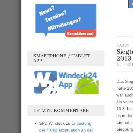
KULTUR
Siegt
SMARTPHONE / TABLET
2013
APP
5. Juni 20
Das Sieg
hatte 20
war auc
ein volle
16.8. bi
LETZTE KOMMENTARE
es in die
Einmal m
SPD Windeck
zu
Entlastung
Siegburg
der Parkplatzsituation an der