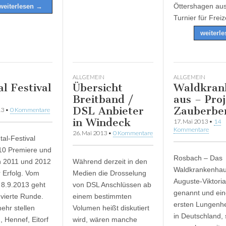
Öttershagen au
weiterlesen →
Turnier für Frei
weiterl
ALLGEMEIN
ALLGEMEIN
al Festival
Übersicht
Waldkran
Breitband /
aus – Pro
DSL Anbieter
Zauberbe
13
•
0 Kommentare
in Windeck
17. Mai 2013
•
14
Kommentare
26. Mai 2013
•
0 Kommentare
tal-Festival
10 Premiere und
Rosbach – Das
h 2011 und 2012
Während derzeit in den
Waldkrankenhaus
r Erfolg. Vom
Medien die Drosselung
Auguste-Viktoria-
s 8.9.2013 geht
von DSL Anschlüssen ab
genannt und ein
 vierte Runde.
einem bestimmten
ersten Lungenhe
ehr stellen
Volumen heißt diskutiert
in Deutschland, 
, Hennef, Eitorf
wird, wären manche