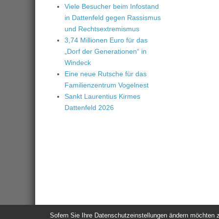
Viele Besucher beim Infostand
in Dattenfeld gegen Rassismus
und Rechtsextremismus
3,74 Millionen Euro für das
„Dorf der Generationen“ in
Windeck
Eine neue Rutsche für das
Familienzentrum Vogelnest
Sankt Laurentius Kirmes
Dattenfeld 2026
Sofern Sie Ihre Datenschutzeinstellungen ändern möchten z.B
© 2026
Windeck24
-
Impressum
/
Datenschutzerklärung
/
Nutzun