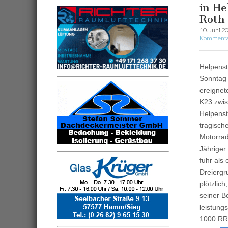
in He
Roth
10. Juni 2
Kommenta
Helpenst
Sonntag 
ereignet
K23 zwi
Helpenst
tragisch
Motorrad
Jähriger
fuhr als 
Dreiergr
plötzlic
seiner Be
leistung
1000 RR