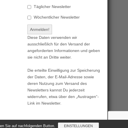
Täglicher Newsletter
Wöchentlicher Newsletter
Diese Daten verwenden wir
ausschließlich für den Versand der
angeforderten Informationen und geben
sie nicht an Dritte weiter.
Die erteilte Einwilligung zur Speicherung
der Daten, der E-Mail-Adresse sowie
deren Nutzung zum Versand des
Newsletters kannst Du jederzeit
widerrufen, etwa über den „Austragen“-
Link im Newsletter.
cken Sie auf nachfolgenden Button.
EINSTELLUNGEN
Magazine Basic
created by
c.bavota
.