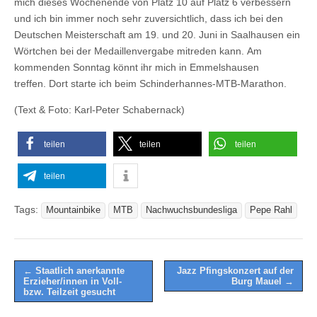
mich dieses Wochenende von Platz 10 auf Platz 6 verbessern
und ich bin immer noch sehr zuversichtlich, dass ich bei den
Deutschen Meisterschaft am 19. und 20. Juni in Saalhausen ein
Wörtchen bei der Medaillenvergabe mitreden kann. Am
kommenden Sonntag könnt ihr mich in Emmelshausen
treffen. Dort starte ich beim Schinderhannes-MTB-Marathon.
(Text & Foto: Karl-Peter Schabernack)
teilen
teilen
teilen
teilen
Tags:
Mountainbike
MTB
Nachwuchsbundesliga
Pepe Rahl
Post
← Staatlich anerkannte
Jazz Pfingskonzert auf der
Erzieher/innen in Voll-
Burg Mauel →
navigation
bzw. Teilzeit gesucht