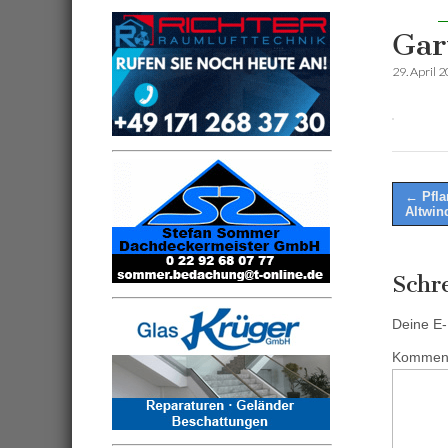
Gar
29. April 
Post
← Pfla
Altwin
naviga
Schr
Deine E-M
Kommen