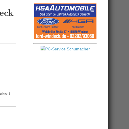
eck
kiert