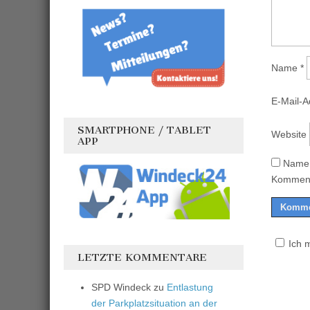
Name
*
E-Mail-
SMARTPHONE / TABLET
Website
APP
Name,
Komment
Ich 
LETZTE KOMMENTARE
SPD Windeck
zu
Entlastung
der Parkplatzsituation an der