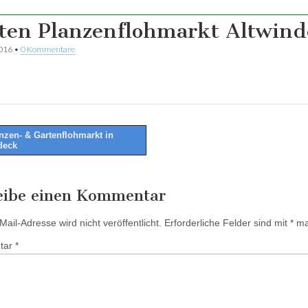
ten Planzenflohmarkt Altwind
2016
•
0 Kommentare
nzen- & Gartenflohmarkt in
deck
tion
eibe einen Kommentar
ail-Adresse wird nicht veröffentlicht.
Erforderliche Felder sind mit
*
mar
tar
*