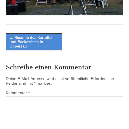
Post
← Ré­su­mé des Kartoffel-
und Backesfests in
navigation
Opperzau
Schreibe einen Kommentar
Deine E-Mail-Adresse wird nicht veröffentlicht.
Erforderliche
Felder sind mit
*
markiert
Kommentar
*