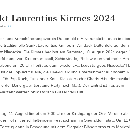
kt Laurentius Kirmes 2024
024
•
0 Kommentare
er- und Verschönerungsverein Dattenfeld e.V. veranstaltet auch in die
ie traditionelle Sankt Laurentius Kirmes in Windeck-Dattenfeld auf dem
tz Niedecke. Die Kirmes beginnt am Samstag, 10. August 2024 gegen 
Eröffnung von Kinderkarussell, Schießbude, Pfeilewerfen und mehr. Am
bend um 20 Uhr heißt es dann wieder „Parkcoustic goes Niedecke“! 
fe ist der Top-act für alle, die Live-Musik und Entertainment auf hohem 
. Ob Pop Rock, Funk oder Soul, Klassiker oder Charts Hits; die musika
e der Band garantiert eine Party nach Maß. Der Eintritt ist frei, zum
verzehr werden obligatorisch Gläser verkauft.
ag, 11. August findet um 9:30 Uhr der Kirchgang der Orts-Vereine ab
lder Hof mit anschließendem Festhochamt im Siegtaldom statt. Um 11 
 Festzug dann in Bewegung mit dem Siegtaler Bläsercorps zum Marktpl