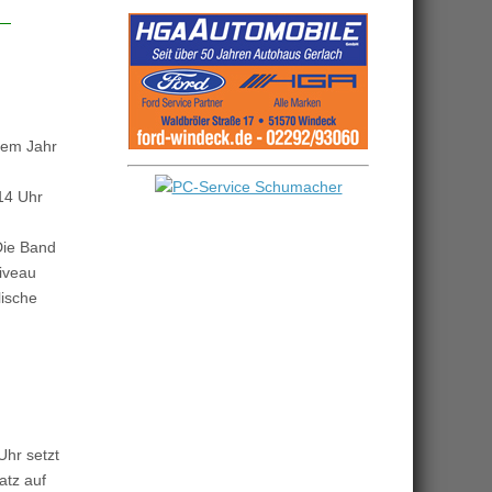
sem Jahr
14 Uhr
Die Band
Niveau
lische
Uhr setzt
atz auf