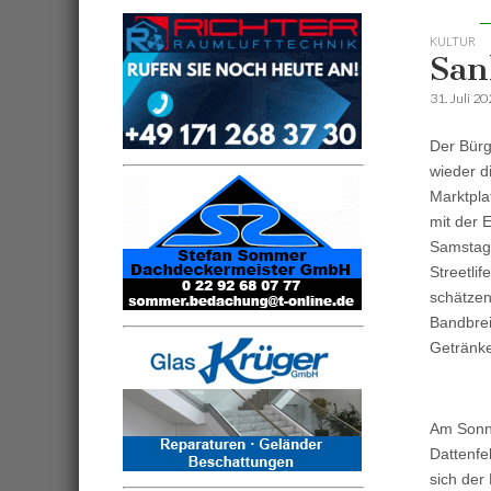
KULTUR
San
31. Juli 2
Der Bürg
wieder d
Marktpla
mit der 
Samstaga
Streetli
schätzen
Bandbreit
Getränke
Am Sonnt
Dattenfe
sich der