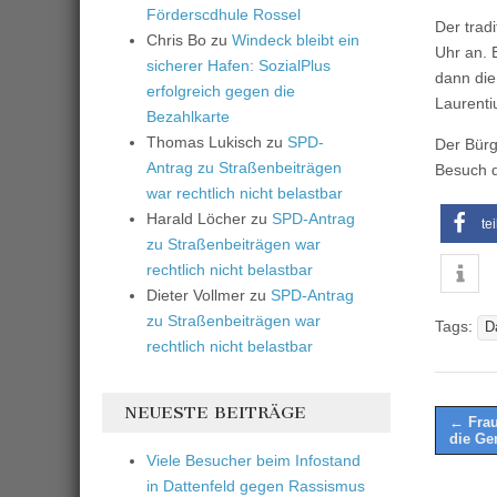
Förderscdhule Rossel
Der trad
Chris Bo
zu
Windeck bleibt ein
Uhr an. 
sicherer Hafen: SozialPlus
dann die
erfolgreich gegen die
Laurenti
Bezahlkarte
Thomas Lukisch
zu
SPD-
Der Bürg
Antrag zu Straßenbeiträgen
Besuch d
war rechtlich nicht belastbar
Harald Löcher
zu
SPD-Antrag
te
zu Straßenbeiträgen war
rechtlich nicht belastbar
Dieter Vollmer
zu
SPD-Antrag
zu Straßenbeiträgen war
Tags:
D
rechtlich nicht belastbar
NEUESTE BEITRÄGE
Post
← Frau
die Ge
naviga
Viele Besucher beim Infostand
in Dattenfeld gegen Rassismus