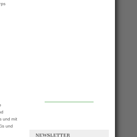
rps
e
nd
 und mit
Eis und
NEWSLETTER