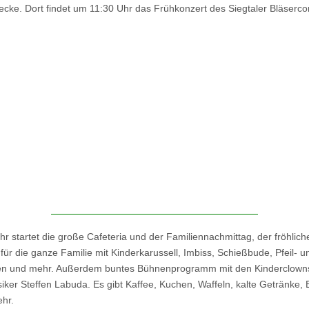
ecke. Dort findet um 11:30 Uhr das Frühkonzert des Siegtaler Bläserco
r startet die große Cafeteria und der Familiennachmittag, der fröhlich
für die ganze Familie mit Kinderkarussell, Imbiss, Schießbude, Pfeil- u
en und mehr. Außerdem buntes Bühnenprogramm mit den Kinderclowns
ker Steffen Labuda. Es gibt Kaffee, Kuchen, Waffeln, kalte Getränke, 
ehr.