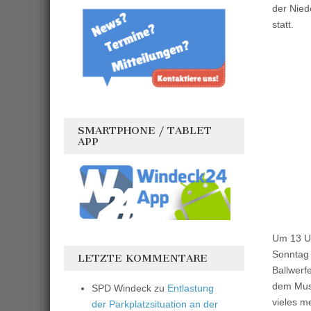
der Nied
statt.
SMARTPHONE / TABLET
APP
Um 13 Uh
Sonntag 
LETZTE KOMMENTARE
Ballwerf
dem Musi
SPD Windeck
zu
Entlastung
vieles m
der Parkplatzsituation an der