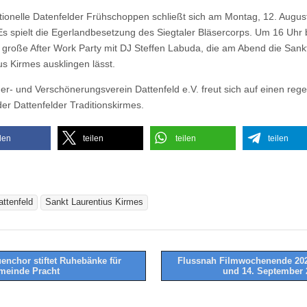
itionelle Datenfelder Frühschoppen schließt sich am Montag, 12. Augus
Es spielt die Egerlandbesetzung des Siegtaler Bläsercorps. Um 16 Uhr 
 große After Work Party mit DJ Steffen Labuda, die am Abend die Sank
us Kirmes ausklingen lässt.
er- und Verschönerungsverein Dattenfeld e.V. freut sich auf einen reg
er Dattenfelder Traditionskirmes.
ilen
teilen
teilen
teilen
attenfeld
Sankt Laurentius Kirmes
enchor stiftet Ruhebänke für
Flussnah Filmwochenende 202
meinde Pracht
und 14. September
tion