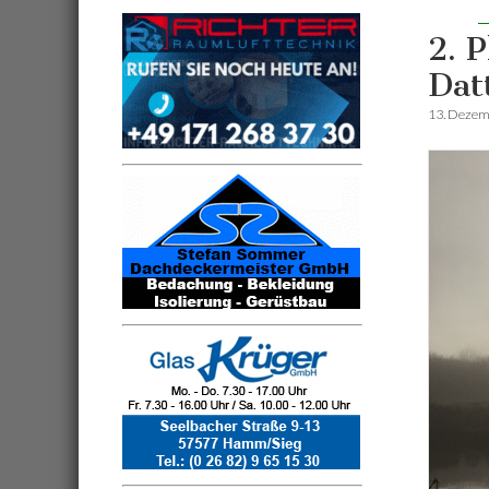
2. 
Dat
13. Dezem