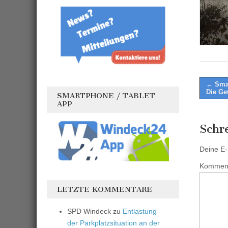
Post
← Smar
Die Ge
SMARTPHONE / TABLET
naviga
APP
Schr
Deine E-M
Kommen
LETZTE KOMMENTARE
SPD Windeck
zu
Entlastung
der Parkplatzsituation an der