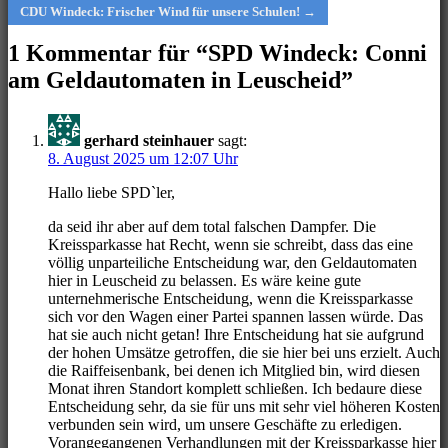
CDU Windeck: Frischer Wind für unsere Schulen! →
navigation
1 Kommentar für “
SPD Windeck: Conni
am Geldautomaten in Leuscheid
”
gerhard steinhauer
sagt:
8. August 2025 um 12:07 Uhr
Hallo liebe SPD`ler,
da seid ihr aber auf dem total falschen Dampfer. Die
Kreissparkasse hat Recht, wenn sie schreibt, dass das eine
völlig unparteiliche Entscheidung war, den Geldautomaten
hier in Leuscheid zu belassen. Es wäre keine gute
unternehmerische Entscheidung, wenn die Kreissparkasse
sich vor den Wagen einer Partei spannen lassen würde. Das
hat sie auch nicht getan! Ihre Entscheidung hat sie aufgrund
der hohen Umsätze getroffen, die sie hier bei uns erzielt. Auch
die Raiffeisenbank, bei denen ich Mitglied bin, wird diesen
Monat ihren Standort komplett schließen. Ich bedaure diese
Entscheidung sehr, da sie für uns mit sehr viel höheren Kosten
verbunden sein wird, um unsere Geschäfte zu erledigen.
Vorangegangenen Verhandlungen mit der Kreissparkasse hier