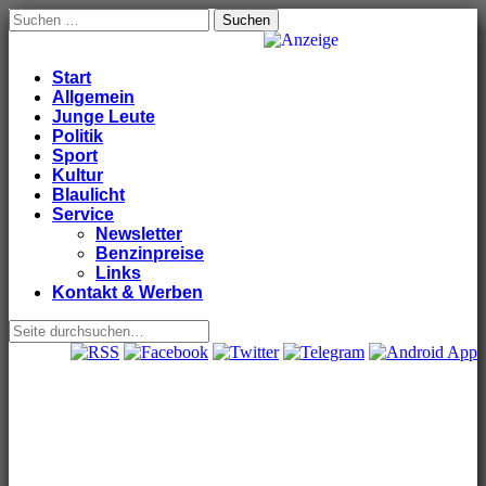
Suchen
nach:
Windeck24
Nachrichten aus dem Ländchen für das Ländchen
Anzeige
Main
Skip
Start
to
Allgemein
menu
content
Junge Leute
Politik
Sport
Kultur
Blaulicht
Service
Newsletter
Benzinpreise
Links
Kontakt & Werben
Sub
menu