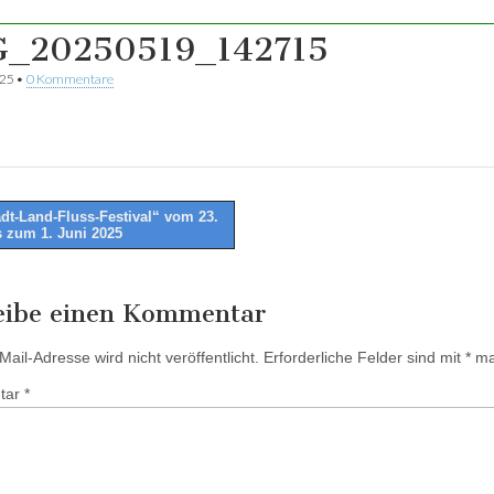
_20250519_142715
025
•
0 Kommentare
dt-Land-Fluss-Festival“ vom 23.
s zum 1. Juni 2025
tion
eibe einen Kommentar
ail-Adresse wird nicht veröffentlicht.
Erforderliche Felder sind mit
*
mar
tar
*