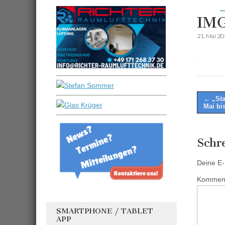
IMG
21. Mai 2
Post
← „Sta
Mai bi
naviga
Schr
Deine E-M
Kommen
SMARTPHONE / TABLET
APP