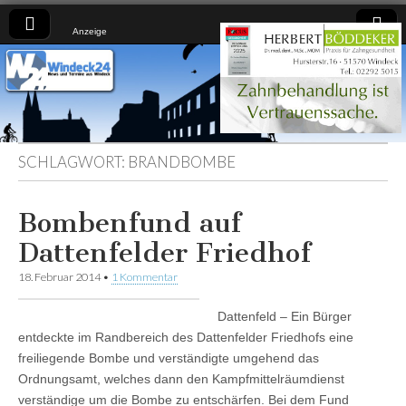
Anzeige
Windeck24
Nachrichten
aus dem
Ländchen
für das
Ländchen
SCHLAGWORT:
BRANDBOMBE
Bombenfund auf
Dattenfelder Friedhof
18. Februar 2014
•
1 Kommentar
Dattenfeld – Ein Bürger
entdeckte im Randbereich des Dattenfelder Friedhofs eine
freiliegende Bombe und verständigte umgehend das
Ordnungsamt, welches dann den Kampfmittelräumdienst
verständige um die Bombe zu entschärfen. Bei dem Fund