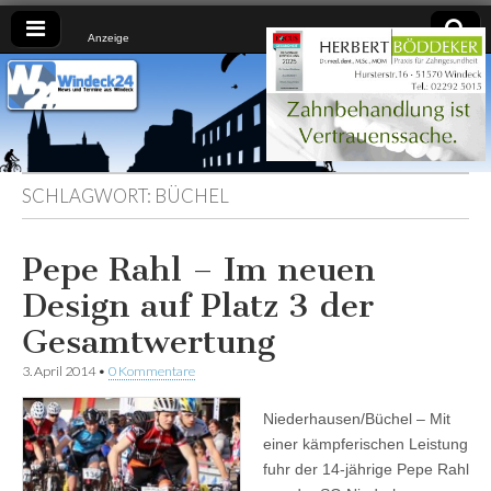
Anzeige
Windeck24
Nachrichten
aus dem
Ländchen
für das
Ländchen
SCHLAGWORT:
BÜCHEL
Pepe Rahl – Im neuen
Design auf Platz 3 der
Gesamtwertung
3. April 2014
•
0 Kommentare
Niederhausen/Büchel – Mit
einer kämpferischen Leistung
fuhr der 14-jährige Pepe Rahl