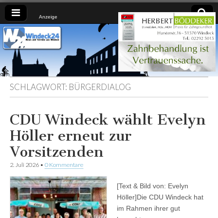
Anzeige
Windeck24
Nachrichten
aus dem
Ländchen
für das
Ländchen
SCHLAGWORT:
BÜRGERDIALOG
CDU Windeck wählt Evelyn
Höller erneut zur
Vorsitzenden
2. Juli 2026
•
0 Kommentare
[Text & Bild von: Evelyn
Höller]Die CDU Windeck hat
im Rahmen ihrer gut