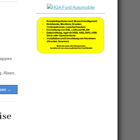
nappes
, Alsen,
esen →
ise