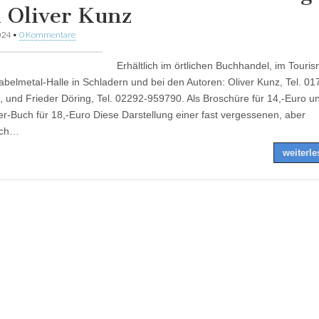
 Oliver Kunz
024
•
0 Kommentare
Erhältlich im örtlichen Buchhandel, im Touri
abelmetal-Halle in Schladern und bei den Autoren: Oliver Kunz, Tel. 01
 und Frieder Döring, Tel. 02292-959790. Als Broschüre für 14,-Euro un
r-Buch für 18,-Euro Diese Darstellung einer fast vergessenen, aber
ich…
weiterl