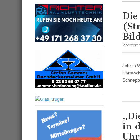
Die
(St
Bil
2. Septem
Jahr in 
Uhrmache
Schneppe
„Di
in 
Uhr