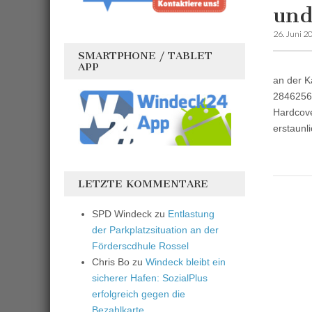
und
26. Juni 2
SMARTPHONE / TABLET
APP
an der K
2846256,
Hardcove
erstaunl
LETZTE KOMMENTARE
SPD Windeck
zu
Entlastung
der Parkplatzsituation an der
Förderscdhule Rossel
Chris Bo
zu
Windeck bleibt ein
sicherer Hafen: SozialPlus
erfolgreich gegen die
Bezahlkarte