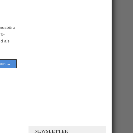
smusbüro
70-
d als
esen →
NEWSLETTER