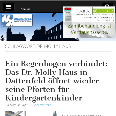
Anzeige
Windeck24
Nachrichten
aus dem
Ländchen
für das
Ländchen
SCHLAGWORT:
DR. MOLLY HAUS
Ein Regenbogen verbindet:
Das Dr. Molly Haus in
Dattenfeld öffnet wieder
seine Pforten für
Kindergartenkinder
20. August 2020
•
0 Kommentare
Pünktlich zu Beginn des