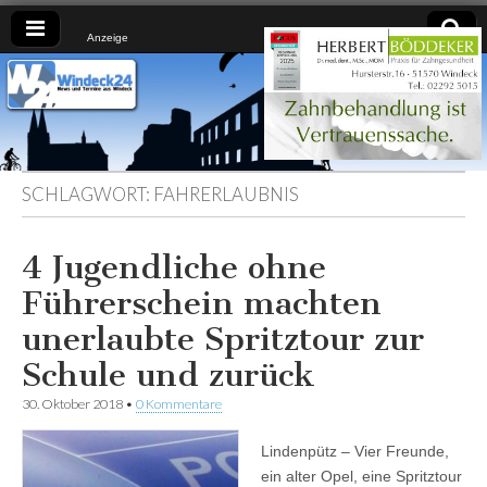
Anzeige
Windeck24
Nachrichten
aus dem
Ländchen
für das
Ländchen
SCHLAGWORT:
FAHRERLAUBNIS
4 Jugendliche ohne
Führerschein machten
unerlaubte Spritztour zur
Schule und zurück
30. Oktober 2018
•
0 Kommentare
Lindenpütz – Vier Freunde,
ein alter Opel, eine Spritztour