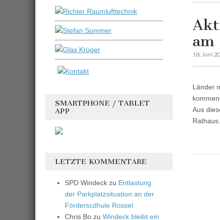
Akt
am 
18. Juni 2
Länder m
kommende
SMARTPHONE / TABLET
Aus dies
APP
Rathau
LETZTE KOMMENTARE
SPD Windeck
zu
Entlastung
der Parkplatzsituation an der
Förderscdhule Rossel
Chris Bo
zu
Windeck bleibt ein