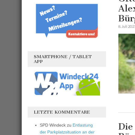
Ale
Bür
8. Juli 202
SMARTPHONE / TABLET
APP
LETZTE KOMMENTARE
Die
SPD Windeck
zu
Entlastung
der Parkplatzsituation an der