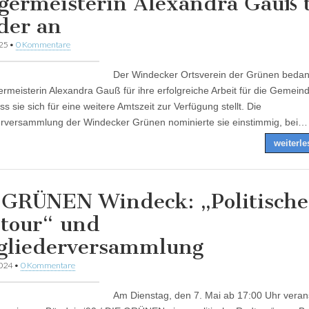
germeisterin Alexandra Gauß t
der an
025
•
0 Kommentare
Der Windecker Ortsverein der Grünen bedan
ermeisterin Alexandra Gauß für ihre erfolgreiche Arbeit für die Gemein
ss sie sich für eine weitere Amtszeit zur Verfügung stellt. Die
erversammlung der Windecker Grünen nominierte sie einstimmig, bei…
weiterl
 GRÜNEN Windeck: „Politische
tour“ und
gliederversammlung
2024
•
0 Kommentare
Am Dienstag, den 7. Mai ab 17:00 Uhr verans