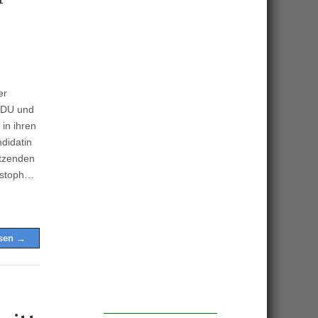
er
CDU und
in ihren
didatin
itzenden
ristoph…
esen →