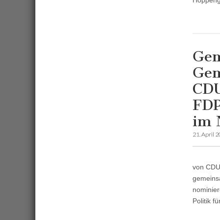
Hoppeng
Gem
Gem
CDU
FDP
im 
21. April 
von CDU,
gemeinsa
nominier
Politik f