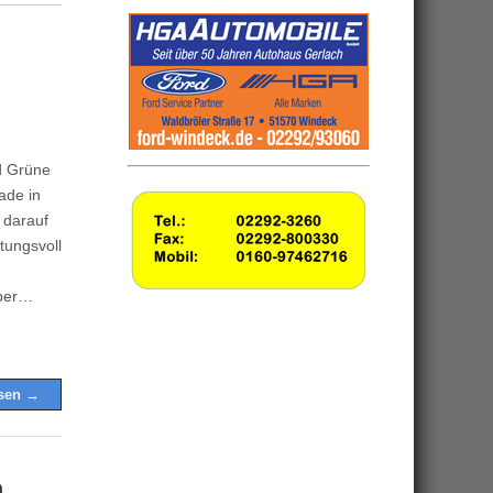
d Grüne
ade in
 darauf
tungsvoll
über…
esen →
n