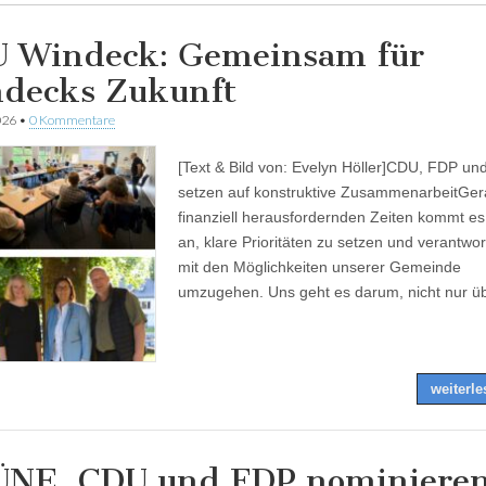
 Windeck: Gemeinsam für
decks Zukunft
026
•
0 Kommentare
[Text & Bild von: Evelyn Höller]CDU, FDP un
setzen auf konstruktive ZusammenarbeitGer
finanziell herausfordernden Zeiten kommt es
an, klare Prioritäten zu setzen und verantwor
mit den Möglichkeiten unserer Gemeinde
umzugehen. Uns geht es darum, nicht nur 
weiterl
NE, CDU und FDP nominiere