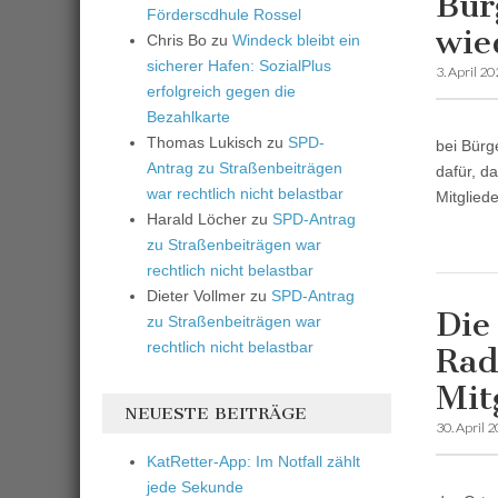
Bür
Förderscdhule Rossel
wie
Chris Bo
zu
Windeck bleibt ein
sicherer Hafen: SozialPlus
3. April 2
erfolgreich gegen die
Bezahlkarte
Thomas Lukisch
zu
SPD-
bei Bürg
Antrag zu Straßenbeiträgen
dafür, da
war rechtlich nicht belastbar
Mitglied
Harald Löcher
zu
SPD-Antrag
zu Straßenbeiträgen war
rechtlich nicht belastbar
Dieter Vollmer
zu
SPD-Antrag
Die
zu Straßenbeiträgen war
rechtlich nicht belastbar
Rad
Mit
NEUESTE BEITRÄGE
30. April 
KatRetter-App: Im Notfall zählt
jede Sekunde