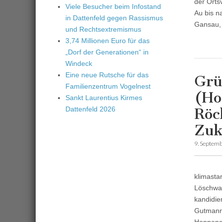
der Orts
Viele Besucher beim Infostand
Au bis n
in Dattenfeld gegen Rassismus
Gansau, 
und Rechtsextremismus
3,74 Millionen Euro für das
„Dorf der Generationen“ in
Windeck
Eine neue Rutsche für das
Grü
Familienzentrum Vogelnest
(Ho
Sankt Laurentius Kirmes
Dattenfeld 2026
Röc
Zuk
9. Septem
klimasta
Löschwas
kandidie
Gutmanns