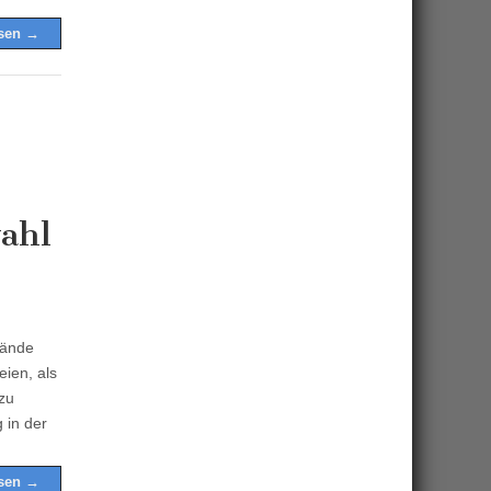
esen →
ahl
bände
ien, als
zu
 in der
esen →