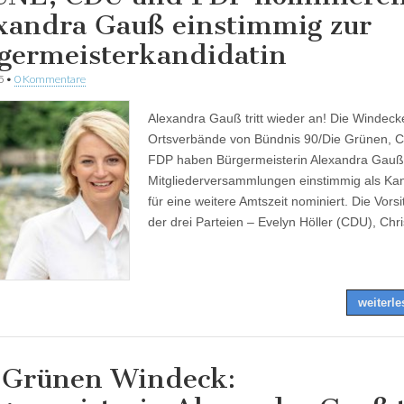
xandra Gauß einstimmig zur
germeisterkandidatin
5
•
0 Kommentare
Alexandra Gauß tritt wieder an! Die Windeck
Ortsverbände von Bündnis 90/Die Grünen, 
FDP haben Bürgermeisterin Alexandra Gauß 
Mitgliederversammlungen einstimmig als Kan
für eine weitere Amtszeit nominiert. Die Vors
der drei Parteien – Evelyn Höller (CDU), Ch
weiterl
 Grünen Windeck: