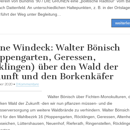
verein von Bündnis ‘90 / DIE GRÜNEN eine „politische Radtour“ vom B
ach Dattenfeld. An unterschiedlichen Haltepunkten, z. B. in der Ortslage
führt der Weg unter Begleitung…
weiterl
ne Windeck: Walter Bönisch
ppengarten, Geressen,
klingen) über den Wald der
unft und den Borkenkäfer
ber 2020
•
0 Kommentare
Walter Bönisch über Fichten-Monokulturen, 
rken Wald der Zukunft -den wir nun pflanzen müssen- und die
serversorgung um weitere Waldbrände zu verhindern. Walter Bönsich
rt für den Wahlbezirk 16 (Hoppengarten, Röcklingen, Geressen, Altenhe
eichen, Lüttershausen, Neuenhof, Rieferath, Ringenstellen, Röckling