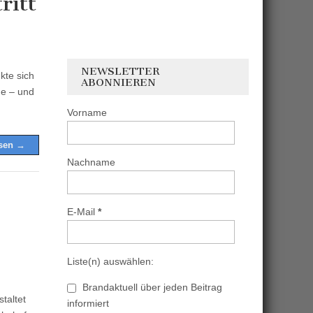
ritt
NEWSLETTER
kte sich
ABONNIEREN
de – und
Vorname
esen →
Nachname
E-Mail
*
Liste(n) auswählen:
Brandaktuell über jeden Beitrag
taltet
informiert