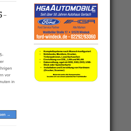
5-
5-
er
hrigen
rn vor
nuten in
esen →