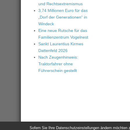
und Rechtsextremismus
3,74 Millionen Euro für das
„Dorf der Generationen“ in
Windeck
Eine neue Rutsche für das
Familienzentrum Vogelnest
Sankt Laurentius Kirmes
Dattenfeld 2026
Nach Zeugenhinweis:
Traktorfahrer ohne
Führerschein gestellt
Sofern Sie Ihre Datenschutzeinstellungen ändern möchten z.B
© 2026
Windeck24
-
Impressum
/
Datenschutzerklärung
/
Nutzun