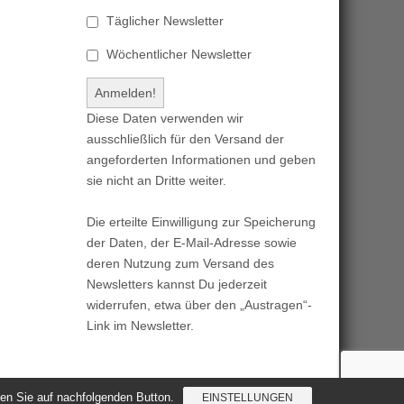
Täglicher Newsletter
Wöchentlicher Newsletter
Diese Daten verwenden wir
ausschließlich für den Versand der
angeforderten Informationen und geben
sie nicht an Dritte weiter.
Die erteilte Einwilligung zur Speicherung
der Daten, der E-Mail-Adresse sowie
deren Nutzung zum Versand des
Newsletters kannst Du jederzeit
widerrufen, etwa über den „Austragen“-
Link im Newsletter.
cken Sie auf nachfolgenden Button.
EINSTELLUNGEN
Magazine Basic
created by
c.bavota
.