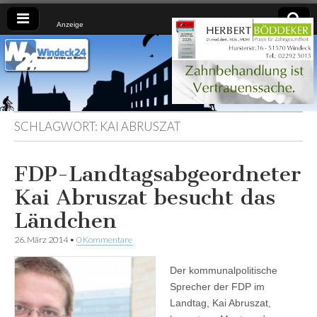
Anzeige
Windeck24
Nachrichten
aus dem
Ländchen
für das
Ländchen
SCHLAGWORT:
KAI ABRUSZAT
FDP-Landtagsabgeordneter
Kai Abruszat besucht das
Ländchen
26. März 2014
•
0 Kommentare
Der kommunalpolitische
Sprecher der FDP im
Landtag, Kai Abruszat,