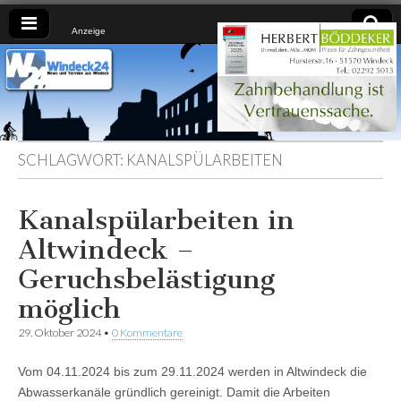
Anzeige
Windeck24
Nachrichten
aus dem
Ländchen
für das
Ländchen
SCHLAGWORT:
KANALSPÜLARBEITEN
Kanalspülarbeiten in
Altwindeck –
Geruchsbelästigung
möglich
29. Oktober 2024
•
0 Kommentare
Vom 04.11.2024 bis zum 29.11.2024 werden in Altwindeck die
Abwasserkanäle gründlich gereinigt. Damit die Arbeiten