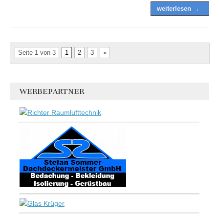
weiterlesen →
Seite 1 von 3
1
2
3
»
WERBEPARTNER