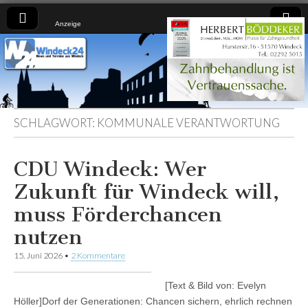
Anzeige
Windeck24
Nachrichten
aus dem
Ländchen
für das
Ländchen
SCHLAGWORT:
KOMMUNALE VERANTWORTUNG
CDU Windeck: Wer
Zukunft für Windeck will,
muss Förderchancen
nutzen
15. Juni 2026
•
2 Kommentare
[Text & Bild von: Evelyn
Höller]Dorf der Generationen: Chancen sichern, ehrlich rechnen