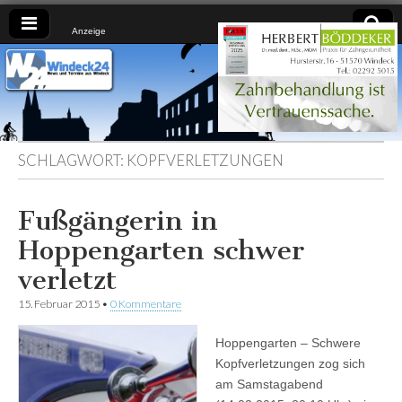
Anzeige
Windeck24
Nachrichten
aus dem
Ländchen
für das
Ländchen
SCHLAGWORT:
KOPFVERLETZUNGEN
Fußgängerin in
Hoppengarten schwer
verletzt
15. Februar 2015
•
0 Kommentare
Hoppengarten – Schwere
Kopfverletzungen zog sich
am Samstagabend