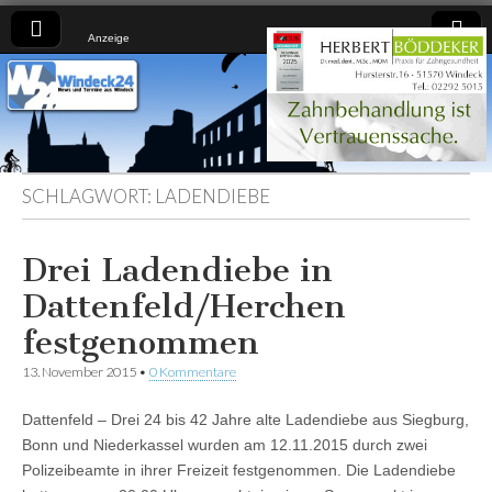
Anzeige
Windeck24
Nachrichten
aus dem
Ländchen
für das
Ländchen
SCHLAGWORT:
LADENDIEBE
Drei Ladendiebe in
Dattenfeld/Herchen
festgenommen
13. November 2015
•
0 Kommentare
Dattenfeld – Drei 24 bis 42 Jahre alte Ladendiebe aus Siegburg,
Bonn und Niederkassel wurden am 12.11.2015 durch zwei
Polizeibeamte in ihrer Freizeit festgenommen. Die Ladendiebe