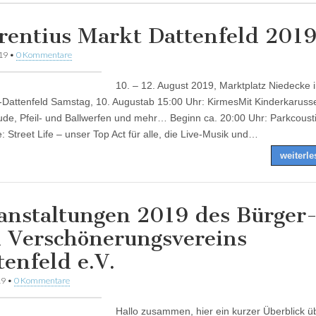
rentius Markt Dattenfeld 201
019
•
0 Kommentare
10. – 12. August 2019, Marktplatz Niedecke 
Dattenfeld Samstag, 10. Augustab 15:00 Uhr: KirmesMit Kinderkarusse
de, Pfeil- und Ballwerfen und mehr… Beginn ca. 20:00 Uhr: Parkcoust
: Street Life – unser Top Act für alle, die Live-Musik und…
weiterl
anstaltungen 2019 des Bürger
 Verschönerungsvereins
tenfeld e.V.
19
•
0 Kommentare
Hallo zusammen, hier ein kurzer Überblick ü