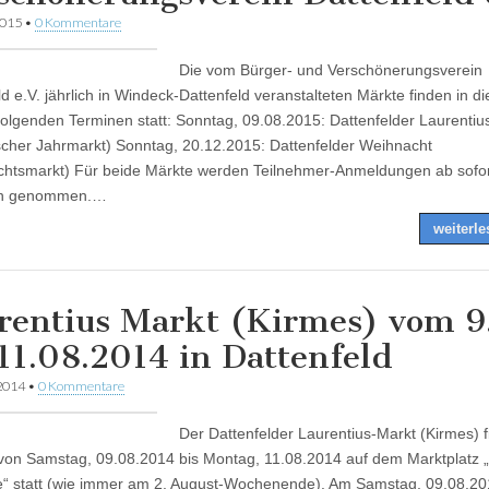
2015
•
0 Kommentare
Die vom Bürger- und Verschönerungsverein
ld e.V. jährlich in Windeck-Dattenfeld veranstalteten Märkte finden in d
folgenden Terminen statt: Sonntag, 09.08.2015: Dattenfelder Laurentiu
ischer Jahrmarkt) Sonntag, 20.12.2015: Dattenfelder Weihnacht
htsmarkt) Für beide Märkte werden Teilnehmer-Anmeldungen ab sofo
en genommen.…
weiterl
rentius Markt (Kirmes) vom 9
 11.08.2014 in Dattenfeld
 2014
•
0 Kommentare
Der Dattenfelder Laurentius-Markt (Kirmes) f
 von Samstag, 09.08.2014 bis Montag, 11.08.2014 auf dem Marktplatz „
“ statt (wie immer am 2. August-Wochenende). Am Samstag, 09.08.2