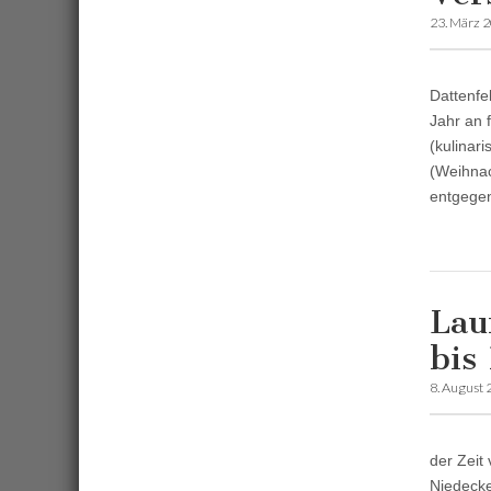
23. März 
Dattenfe
Jahr an 
(kulinar
(Weihnac
entgeg
Lau
bis
8. August
der Zeit
Niedecke