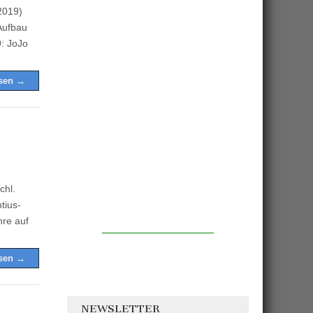
2019)
Aufbau
: JoJo
esen →
chl.
tius-
hre auf
esen →
NEWSLETTER