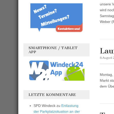
unsere V
wird noc
Samstag,
Weber (F
SMARTPHONE / TABLET
Lau
APP
8. August
Montag, 
Markt st
dem Über
LETZTE KOMMENTARE
SPD Windeck
zu
Entlastung
der Parkplatzsituation an der