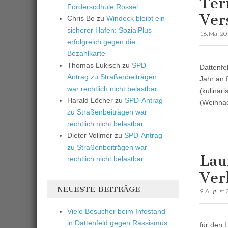
Ter
Förderscdhule Rossel
Ver
Chris Bo
zu
Windeck bleibt ein
sicherer Hafen: SozialPlus
16. Mai 2
erfolgreich gegen die
Bezahlkarte
Thomas Lukisch
zu
SPD-
Dattenfe
Antrag zu Straßenbeiträgen
Jahr an 
war rechtlich nicht belastbar
(kulinar
Harald Löcher
zu
SPD-Antrag
(Weihnac
zu Straßenbeiträgen war
rechtlich nicht belastbar
Dieter Vollmer
zu
SPD-Antrag
zu Straßenbeiträgen war
Lau
rechtlich nicht belastbar
Ver
NEUESTE BEITRÄGE
9. August
Viele Besucher beim Infostand
in Dattenfeld gegen Rassismus
für den 