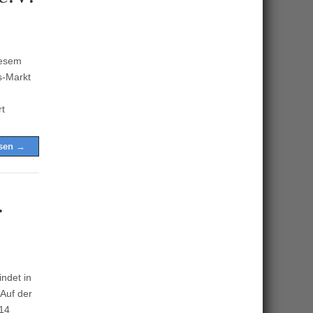
iesem
s-Markt
rt
esen →
.
indet in
Auf der
014