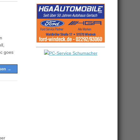
9
in
ll,
ic goes
esen →
-
ber