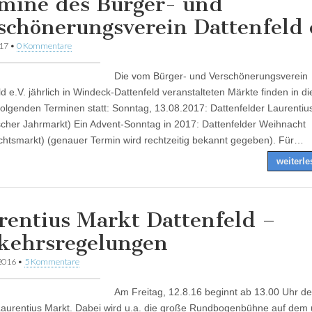
mine des Bürger- und
schönerungsverein Dattenfeld 
017
•
0 Kommentare
Die vom Bürger- und Verschönerungsverein
ld e.V. jährlich in Windeck-Dattenfeld veranstalteten Märkte finden in d
folgenden Terminen statt: Sonntag, 13.08.2017: Dattenfelder Laurentiu
ischer Jahrmarkt) Ein Advent-Sonntag in 2017: Dattenfelder Weihnacht
htsmarkt) (genauer Termin wird rechtzeitig bekannt gegeben). Für…
weiterl
rentius Markt Dattenfeld –
kehrsregelungen
 2016
•
5 Kommentare
Am Freitag, 12.8.16 beginnt ab 13.00 Uhr d
Laurentius Markt. Dabei wird u.a. die große Rundbogenbühne auf dem 