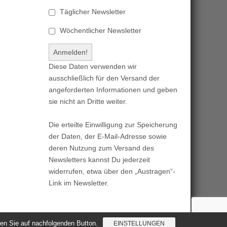
Täglicher Newsletter
Wöchentlicher Newsletter
Diese Daten verwenden wir
ausschließlich für den Versand der
angeforderten Informationen und geben
sie nicht an Dritte weiter.
Die erteilte Einwilligung zur Speicherung
der Daten, der E-Mail-Adresse sowie
deren Nutzung zum Versand des
Newsletters kannst Du jederzeit
widerrufen, etwa über den „Austragen“-
Link im Newsletter.
cken Sie auf nachfolgenden Button.
EINSTELLUNGEN
Magazine Basic
created by
c.bavota
.