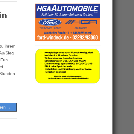
in
zu ihrem
Au/Sieg
„Fun
ei
 Stunden
esen →