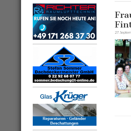
Fra
Fin
27. Septe