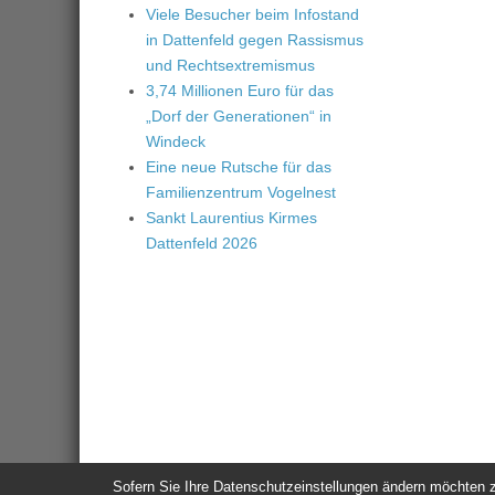
Viele Besucher beim Infostand
in Dattenfeld gegen Rassismus
und Rechtsextremismus
3,74 Millionen Euro für das
„Dorf der Generationen“ in
Windeck
Eine neue Rutsche für das
Familienzentrum Vogelnest
Sankt Laurentius Kirmes
Dattenfeld 2026
Sofern Sie Ihre Datenschutzeinstellungen ändern möchten z.B
© 2026
Windeck24
-
Impressum
/
Datenschutzerklärung
/
Nutzun