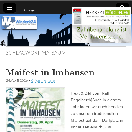
Anzeige
Windeck24
Nachrichten
aus dem
Ländchen
für das
Ländchen
SCHLAGWORT:
MAIBAUM
Maifest in Imhausen
24. April 2026
•
0 Kommentare
[Text & Bild von: Ralf
Engelberth]Auch in diesem
Jahr laden wir euch herzlich
zu unserem traditionellen
Maifest auf dem Dorfplatz in
Imhausen ein! 🌳✨ 📅