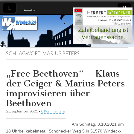
Anzeige
Windeck24
Nachrichten
aus dem
Ländchen
für das
Ländchen
SCHLAGWORT:
MARIUS PETERS
„Free Beethoven“ – Klaus
der Geiger & Marius Peters
improvisieren über
Beethoven
25. September 2021
•
0 Kommentare
Am Sonntag, 3.10.2021 um
18 Uhrbei kabelmetal, Schönecker Weg 5 in 51570 Windeck-