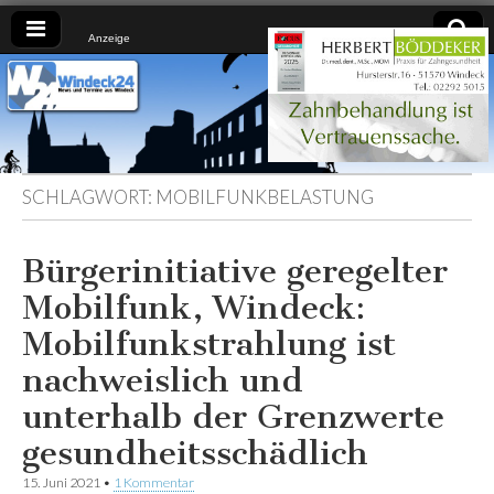
Anzeige
Windeck24
Nachrichten
aus dem
Ländchen
für das
Ländchen
SCHLAGWORT:
MOBILFUNKBELASTUNG
Bürgerinitiative geregelter
Mobilfunk, Windeck:
Mobilfunkstrahlung ist
nachweislich und
unterhalb der Grenzwerte
gesundheitsschädlich
15. Juni 2021
•
1 Kommentar