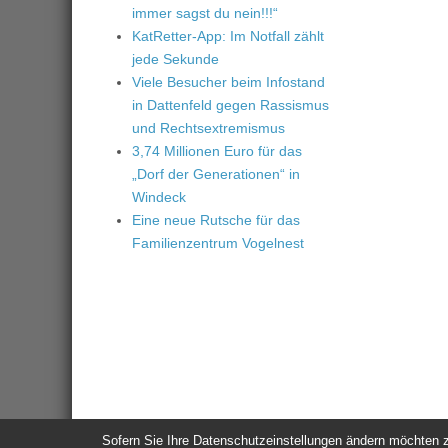
immer sagst du nein!!!“
KatRetter-App: Im Notfall zählt
jede Sekunde
Viele Besucher beim Infostand
in Dattenfeld gegen Rassismus
und Rechtsextremismus
3,74 Millionen Euro für das
„Dorf der Generationen“ in
Windeck
Eine neue Rutsche für das
Familienzentrum Vogelnest
Sofern Sie Ihre Datenschutzeinstellungen ändern möchten z.B
© 2026
Windeck24
-
Impressum
/
Datenschutzerklärung
/
Nutzun