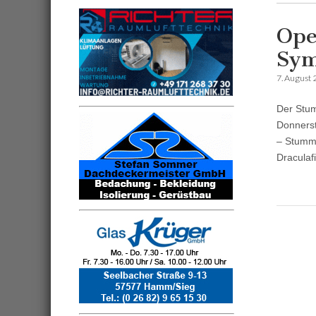
Ope
Sym
7. August
Der Stum
Donnerst
– Stummf
Draculaf