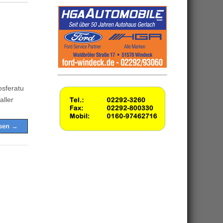
osferatu
aller
esen →