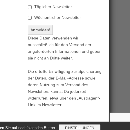
Täglicher Newsletter
Wöchentlicher Newsletter
Diese Daten verwenden wir
ausschließlich für den Versand der
angeforderten Informationen und geben
sie nicht an Dritte weiter.
Die erteilte Einwilligung zur Speicherung
der Daten, der E-Mail-Adresse sowie
deren Nutzung zum Versand des
Newsletters kannst Du jederzeit
widerrufen, etwa über den „Austragen“-
Link im Newsletter.
cken Sie auf nachfolgenden Button.
EINSTELLUNGEN
Magazine Basic
created by
c.bavota
.