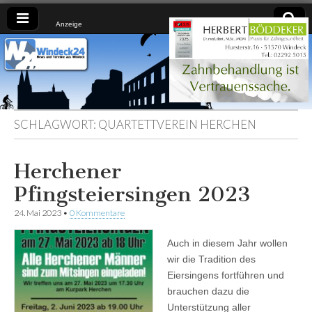
Anzeige
Windeck24
Nachrichten
aus dem
Ländchen
für das
Ländchen
SCHLAGWORT:
QUARTETTVEREIN HERCHEN
Herchener
Pfingsteiersingen 2023
24. Mai 2023
•
0 Kommentare
Auch in diesem Jahr wollen
wir die Tradition des
Eiersingens fortführen und
brauchen dazu die
Unterstützung aller