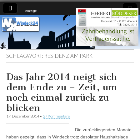
Anzeige
Windeck24
Nachrichten
aus dem
Ländchen
für das
Ländchen
SCHLAGWORT:
RESIDENZ AM PARK
Das Jahr 2014 neigt sich
dem Ende zu – Zeit, um
noch einmal zurück zu
blicken
17. Dezember 2014
•
27 Kommentare
Die zurückliegenden Monate
haben gezeigt, dass in Windeck trotz desolater Haushaltslage